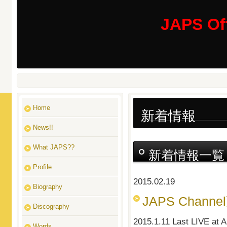
JAPS Off
Home
新着情報
News!!
What JAPS??
新着情報一覧
Profile
2015.02.19
Biography
JAPS Chann
Discography
2015.1.11 Last L
Words