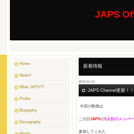
JAPS Off
Home
新着情報
News!!
2015.01.12
What JAPS??
JAPS Channel更新！
Profile
今回の動画は
Biography
この日
JAPS
の
5人目のメンバー
Discography
参加してくれた
Words