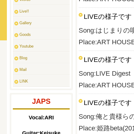
Live!!
LIVEの様子です
Gallery
Song:はじまりの
Goods
Place:ART HOUSE(
Youtube
Blog
LIVEの様子です
Mail
Song:LIVE Digest
LINK
Place:ART HOUSE(
JAPS
LIVEの様子です
Song:
俺と貴様らの
Vocal:ARI
Place:姫路beta(201
Guitar:Keisuke