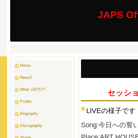
JAPS Off
Home
News!!
What JAPS??
セッショ
Profile
LIVEの様子です
Biography
Song:今日への誓
Discography
Place:ART HOUSE(
Words