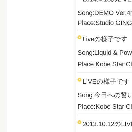
Song:DEMO Ver.
Place:Studio GIN
Liveの様子です
Song:Liquid & Pow
Place:Kobe Star C
LIVEの様子です
Song:今日への誓
Place:Kobe Star C
2013.10.1