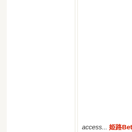
access...
姫路Bet