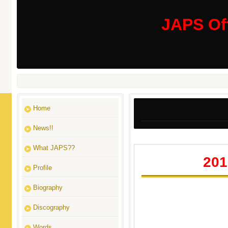
JAPS Off
Home
News!!
What JAPS??
201
Profile
Biography
Discography
Words