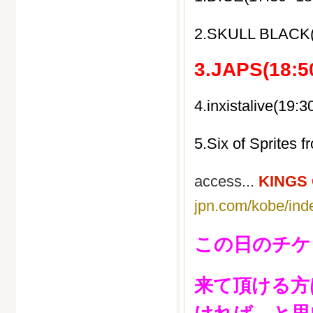
2.SKULL BLACK(
3.JAPS(18:5
4.inxistalive(19:
5.Six of Sprites 
access...
KINGS
jpn.com/kobe/ind
この日のチケ
来て頂ける方