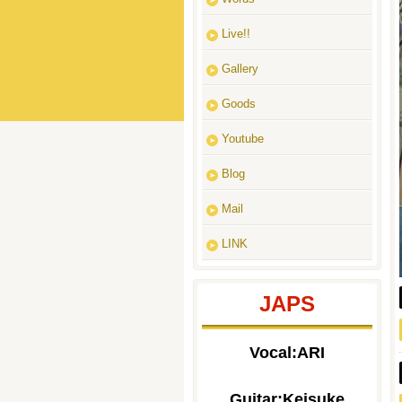
Live!!
Gallery
Goods
Youtube
Blog
Mail
LINK
JAPS
Vocal:ARI
Guitar:Keisuke