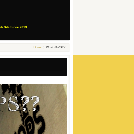
eb Site Since 2013
Home
What JAPS??