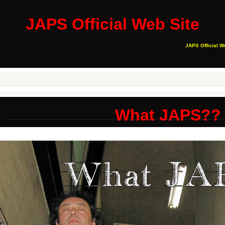
JAPS Official Web Site
JAPS Official W
What JAPS??