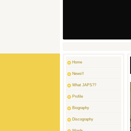
Home
News!!
What JAPS??
Profile
Biography
Discography
Words