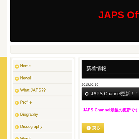
JAPS Off
Home
新着情報
News!!
2015.02.19
What JAPS??
JAPS Channel更新！
Profile
JAPS Channel最後の更新で
Biography
Discography
戻る
Words