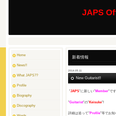
JAPS Off
Home
新着情報
News!!
2014.05.11
What JAPS??
New Guitarist!!
Profile
"
JAPS
"に新しい"
Member
"です
Biography
"
Guitarist
"の"
Keisuke
"!
Discography
詳細は追って"
Profile
"等でお知
Words