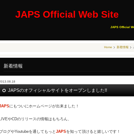
JAPS Official Web Site
JAPS Official W
Home
新着情報
新着情報
2013.08.18
JAPSのオフィシャルサイトをオープンしました!!
JAPS
にもついにホームページが出来ました！
LIVEやCDのリリースの情報はもちろん、
ブログやYoutubeを通してもっと
JAPS
を知って頂けると嬉しいです！