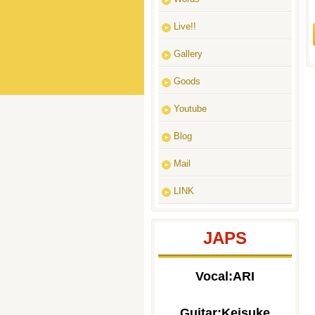
Live!!
Gallery
Goods
Youtube
Blog
Mail
LINK
JAPS
Vocal:ARI
Guitar:Keisuke