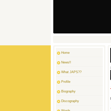
Home
News!!
What JAPS??
Profile
Biography
Discography
Words