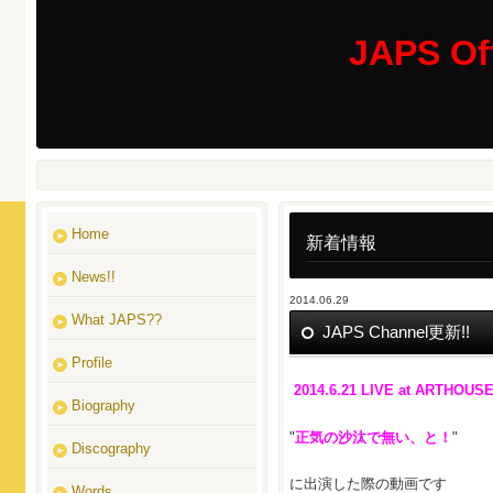
JAPS Off
Home
新着情報
News!!
2014.06.29
What JAPS??
JAPS Channel更新!!
Profile
2014.6.21 LIVE at ARTHOUS
Biography
"
正気の沙汰で無い、と！
"
Discography
に出演した際の動画です
Words