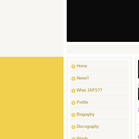
Home
News!!
What JAPS??
Profile
Biography
Discography
Words