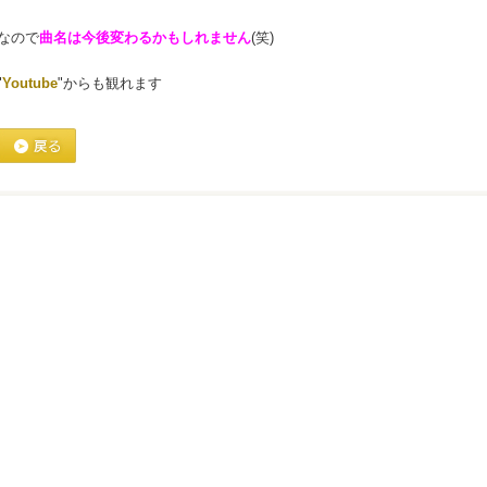
なので
曲名は今後変わるかもしれません
(笑)
"
Youtube
"からも観れます
戻る