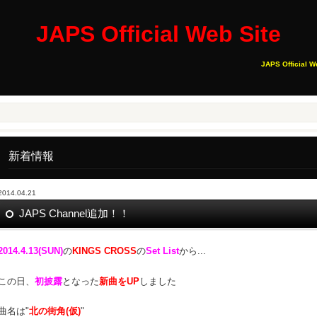
JAPS Official Web Site
JAPS Official W
新着情報
2014.04.21
JAPS Channel追加！！
2014.4.13(SUN)
の
KINGS CROSS
の
Set List
から...
この日、
初披露
となった
新曲をUP
しました
曲名は"
北の街角(仮)
"