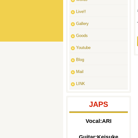
Live!!
Gallery
Goods
Youtube
Blog
Mail
LINK
JAPS
Vocal:ARI
Guitar:Keisuke