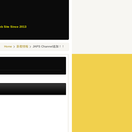
eb Site Since 2013
Home
新着情報
JAPS Channel追加！！