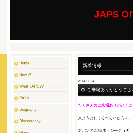
JAPS Off
Home
新着情報
News!!
2014.10.04
What JAPS??
ご来場ありがとうござ
Profile
たくさんのご来場ありがとうご
Biography
来ようとしてくれていた方々、
Discography
対バンの皆様(
木下ジージョ氏
Words