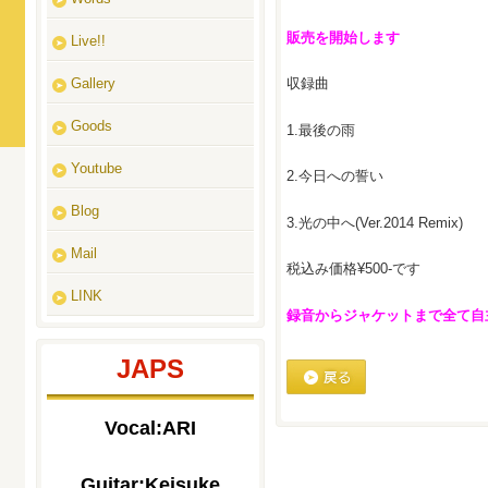
販売を開始します
Live!!
Gallery
収録曲
Goods
1.最後の雨
Youtube
2.今日への誓い
Blog
3.光の中へ(Ver.2014 Remix)
Mail
税込み価格¥500-です
LINK
録音からジャケットまで全て自
JAPS
戻る
Vocal:ARI
Guitar:Keisuke