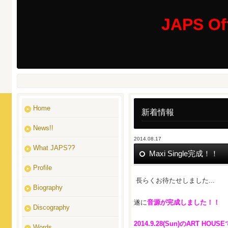
JAPS Off
Home
新着情報
News!!
2014.08.17
What JAPS??
Maxi Single完成！！
Profile
長らくお待たせしました...
Biography
遂に
音源が完成しました！！
Discography
2014.9.28(Sun)のART HOUS
Words