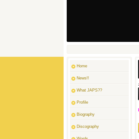
Home
News!!
What JAPS??
Profile
Biography
Discography
Words