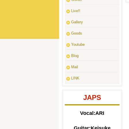
Live!!
Gallery
Goods
Youtube
Blog
Mail
LINK
JAPS
Vocal:ARI
Guitar:Keisuke