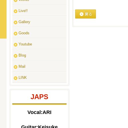
Live!!
戻る
Gallery
Goods
Youtube
Blog
Mail
LINK
JAPS
Vocal:ARI
Guitar:Keisuke