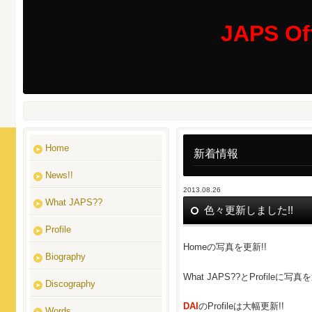
JAPS Off
Home
新着情報
News!!
2013.08.26
What JAPS??
色々更新しました!!
Profile
Homeの写真を更新!!
Biography
What JAPS??とProfileに写真
Discography
DAI
のProfileは大幅更新!!
Words