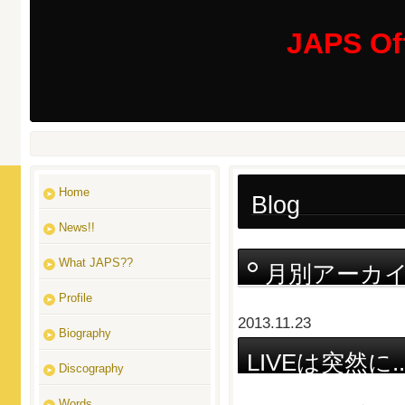
JAPS Off
Home
Blog
News!!
What JAPS??
月別アーカ
Profile
2013.11.23
Biography
LIVEは突然に..
Discography
Words