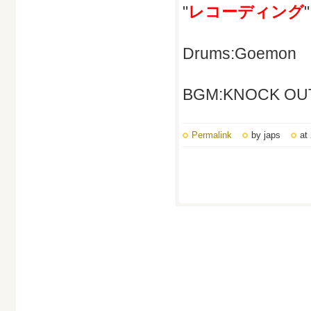
"
レコーディング
Drums:Goemon
BGM:KNOCK OUT
Permalink
by japs
at