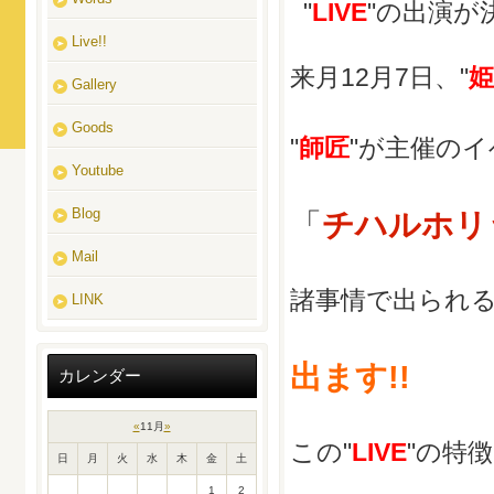
"
LIVE
"の出演が
Live!!
来月12月7日、"
姫
Gallery
Goods
"
師匠
"が主催の
Youtube
Blog
「
チハルホリ
Mail
諸事情で出られる
LINK
出ます!!
カレンダー
«
11月
»
この"
LIVE
"の特
日
月
火
水
木
金
土
1
2