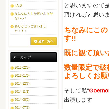
と思いますので
I.A.S
頂ければと思い
なになにとしか言いようが
ないっ！
ありがとうございまし
ちなみにこの日
た！！！
す!!
ブログ一覧へ
既に観て頂いた
アーカイブ
数量限定で破格
2015.02(5)
よろしくお願
2015.01(9)
2014.12(7)
そして私"
Goemo
2014.11(1)
出演します
2014.08(2)
2014.07(1)