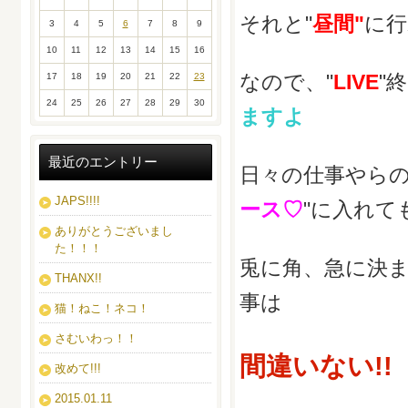
それと"
昼間"
に行
3
4
5
6
7
8
9
10
11
12
13
14
15
16
なので、"
LIVE
"
17
18
19
20
21
22
23
24
25
26
27
28
29
30
ますよ
最近のエントリー
日々の仕事やらの
JAPS!!!!
ース♡
"に入れて
ありがとうございまし
た！！！
兎に角、急に決
THANX!!
事は
猫！ねこ！ネコ！
さむいわっ！！
間違いない!!
改めて!!!
2015.01.11