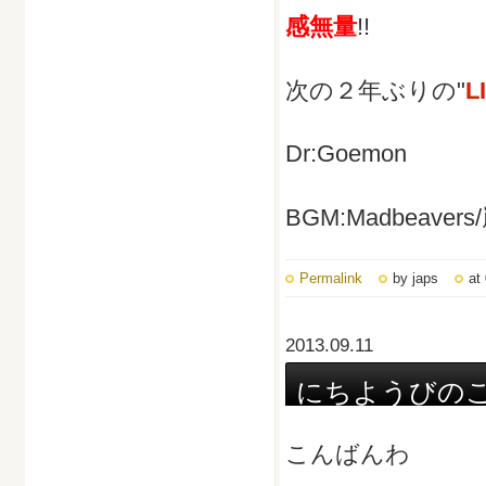
感無量
!!
次の２年ぶりの"
L
Dr:Goemon
BGM:Madbeaver
Permalink
by japs
at
2013.09.11
にちようびの
こんばんわ