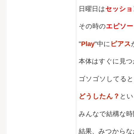
日曜日は
セッショ
その時の
エピソー
"
Play
"中に
ピアス
本体はすぐに見つ
ゴソゴソしてると
どうしたん？
とい
みんなで結構な時
結果、みつからな