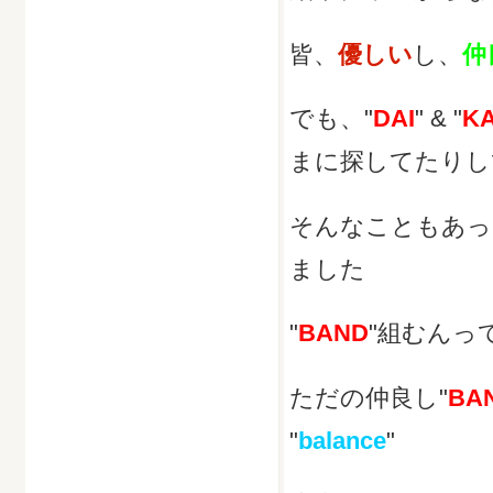
皆、
優しい
し、
仲
でも、"
DAI
" & "
K
まに探してたりして
そんなこともあっ
ました
"
BAND
"組むんっ
ただの仲良し"
BA
"
balance
"