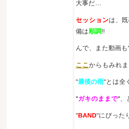
大事だ…
セッション
は、既
備は
順調
!!
んで、また動画も
ここ
からもみれま
"
最後の雨
"とは
"
ガキのままで
"
、
"
BAND
"にぴった