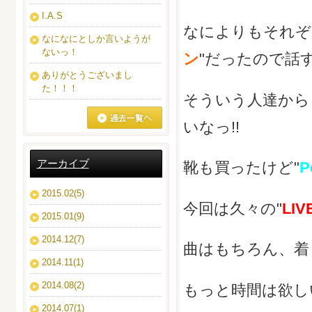
I.A.S
なによりもそれぞ
なになにとしか言いようが
ないっ！
ン
"だったので話
ありがとうございまし
た！！！
そういう人達から
いなっ!!
ブログ一覧へ
アーカイブ
靴も買ったけど"
P
2015.02(5)
今回は久々の"
LIV
2015.01(9)
2014.12(7)
曲はもちろん、着
2014.11(1)
2014.08(2)
もっと時間は欲し
2014.07(1)