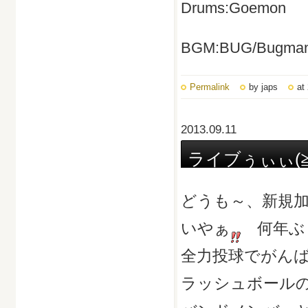
Drums:Goemon
BGM:BUG/Bugman
Permalink
by japs
at
2013.09.11
ライブぅぃぃ(≧
どうも～、新規加入
いやぁ
何年ぶり
全力投球でがん
ラッシュボール