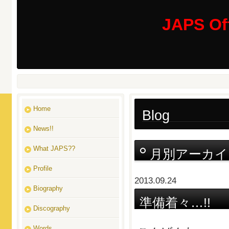
JAPS Off
Home
Blog
News!!
What JAPS??
月別アーカイ
Profile
2013.09.24
Biography
準備着々…!!
Discography
Words