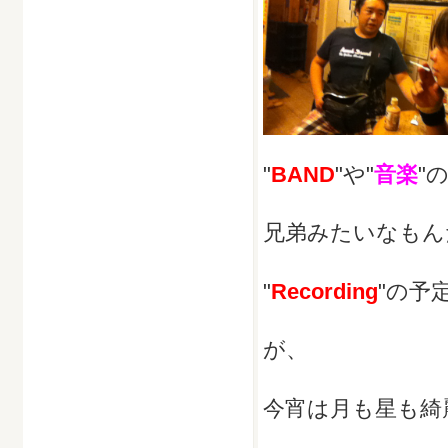
"
BAND
"や"
音楽
"
兄弟みたいなもん
"
R
ecording
"の予
が、
今宵は月も星も綺