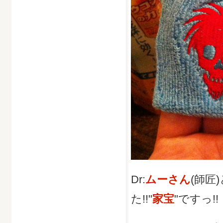
Dr:
ムーさん
(師匠)
た!!"
家宝
"ですっ!!