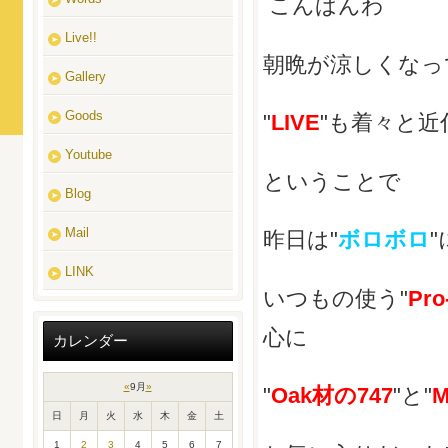
こんばんわ
Live!!
朝晩が涼しくなっ
Gallery
Goods
"
LIVE
"も着々と
Youtube
ということで
Blog
Mail
昨日は"
ボロボロ
LINK
いつもの使う"
Pro
心に
カレンダー
«
9月
»
"
Oak材の747
"と"
M
日
月
火
水
木
金
土
1
2
3
4
5
6
7