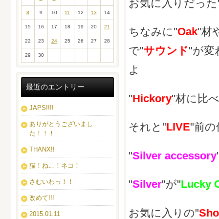
お気に入りだった
8
9
10
11
12
13
14
15
16
17
18
19
20
21
ちなみに"
Oak
"材
22
23
24
25
26
27
28
で"
サウンド
"が
29
30
よ
最近のエントリー
"
Hickory
"材に比
JAPS!!!!
ありがとうございまし
それと"
LIVE
"前の
た！！！
THANX!!
"
Silver accessory
猫！ねこ！ネコ！
さむいわっ！！
"
Silver
"が"
Lucky 
改めて!!!
お気に入りの"
Sho
2015.01.11