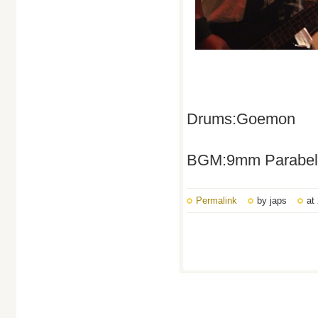
Drums:Goemon
BGM:9mm Parabellu
Permalink
by japs
at