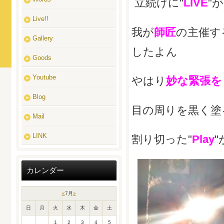
立続けに"
LIVE
"
Live!!
我が
師匠
の主催す
Gallery
したよん
Goods
Youtube
やはり
妙な緊張を
Blog
目の周りを黒く塗
Mail
LINK
割り切った"
Play
"
カレンダー
«
7月
»
日
月
火
水
木
金
土
1
2
3
4
5