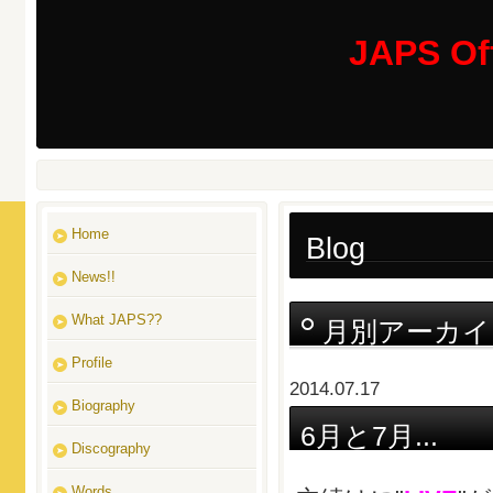
JAPS Off
Home
Blog
News!!
What JAPS??
月別アーカイ
Profile
2014.07.17
Biography
6月と7月...
Discography
Words