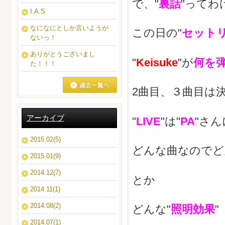
で、"
裏話
"ってわ
I.A.S
なになにとしか言いようが
この日の"
セット
ないっ！
ありがとうございまし
"
Keisuke
"が
何を
た！！！
2曲目、３曲目は
ブログ一覧へ
アーカイブ
"
LIVE
"は"
PA
"さ
2015.02(5)
どんな曲なのでど
2015.01(9)
2014.12(7)
とか
2014.11(1)
2014.08(2)
どんな"
照明効果
"
2014.07(1)