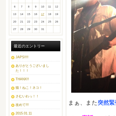
6
7
8
9
10
11
12
13
14
15
16
17
18
19
20
21
22
23
24
25
26
27
28
29
30
31
最近のエントリー
JAPS!!!!
ありがとうございまし
た！！！
THANX!!
猫！ねこ！ネコ！
さむいわっ！！
まぁ、また
突然緊
改めて!!!
2015.01.11