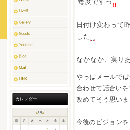
毎度ですっ
Live!!
Gallery
日付け変わって昨
Goods
した
Youtube
Blog
なかなか、実り
Mail
やっぱメールでは
LINK
合わせて話合いを
改めてそう思いま
カレンダー
«
1月
»
今後のビジョンを
日
月
火
水
木
金
土
1
2
3