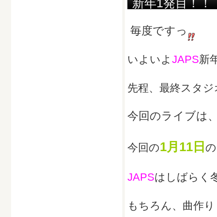
新年1発目！！
毎度ですっ
いよいよ
JAPS
新
先程、最終スタジ
今回のライブは
1月11日
今回の
の
JAPS
はしばらく
もちろん、曲作り