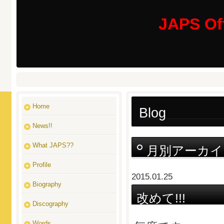
JAPS Off
Home
Blog
News!!
What JAPS??
月別アーカイ
Profile
2015.01.25
Biography
改めて!!!
Discography
Words