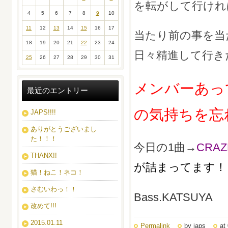
を転がして行けれ
4
5
6
7
8
9
10
11
12
13
14
15
16
17
当たり前の事を当
18
19
20
21
22
23
24
日々精進して行き
25
26
27
28
29
30
31
メンバーあっ
最近のエントリー
の気持ちを忘
JAPS!!!!
ありがとうございまし
た！！！
今日の1曲→
CRAZ
THANX!!
が詰まってます！
猫！ねこ！ネコ！
さむいわっ！！
Bass.KATSUYA
改めて!!!
2015.01.11
Permalink
by japs
at