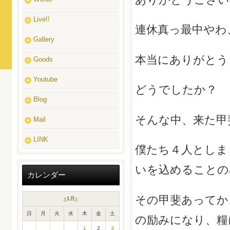
Live!!
連休真っ最中やわ
Gallery
本当にありがとう
Goods
Youtube
どうでしたか？
Blog
そんな中、来た甲
Mail
LINK
僕たち４人としま
いを込めることの
カレンダー
その甲斐あってか
«
1月
»
日
月
火
水
木
金
土
の励みになり、糧
1
2
3