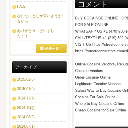
コメント
I.A.S
なになにとしか言いようが
BUY COCAINBE ONLINE | OR
ないっ！
FOR SALE ONLINE
ありがとうございまし
WHATSAPP US +1 (470) 938-1
た！！！
CALL/TEXT US +1 (219) 392-9
VISIT US https://streetconners
https://streetconnerstore.com/s
ブログ一覧へ
Online Cocaine Vendors, Reputa
アーカイブ
Cocaine Vendors
Order Cocaine Online
2015.02(5)
Legitimate Cocaine Vendors
2015.01(9)
Safest Way to Buy Cocaine Onl
Cocaine For Sale Online
2014.12(7)
Where to Buy Cocaine Online
2014.11(1)
Cheap Cocaine for Sale Online
2014.08(2)
2014.07(1)