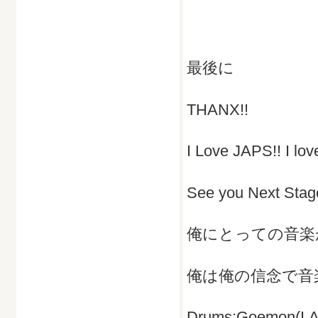
最後に
THANX!!
I Love JAPS!! I love
See you Next Stage
俺にとっての音楽
俺は俺の信念で音
Drums:Goemon(I.A