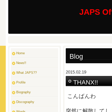
JAPS Off
Home
Blog
News!!
2015.02.19
What JAPS??
THANX!!
Profile
Biography
こんばんわ
Discography
突然に解散してしま
Words