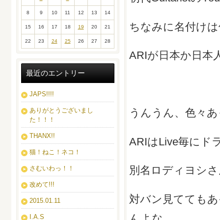
8
9
10
11
12
13
14
ちなみに名付けは
15
16
17
18
19
20
21
22
23
24
25
26
27
28
ARIが日本か日本
最近のエントリー
JAPS!!!!
ありがとうございまし
うんうん、色々あ
た！！！
THANX!!
ARIはLive毎
猫！ねこ！ネコ！
別名ロディヨシさ
さむいわっ！！
改めて!!!
対バン見ててもあ
2015.01.11
んよな...
I.A.S