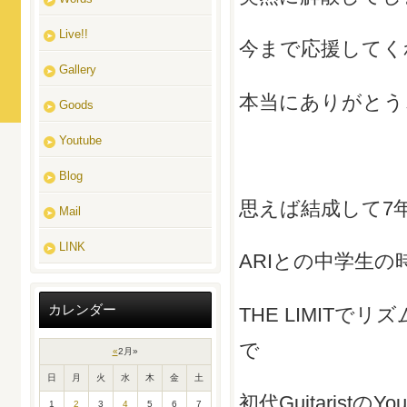
Live!!
今まで応援してく
Gallery
本当にありがとう
Goods
Youtube
Blog
思えば結成して7
Mail
LINK
ARIとの中学生
カレンダー
THE LIMITで
で
«
2月
»
日
月
火
水
木
金
土
初代Guitaristの
1
2
3
4
5
6
7