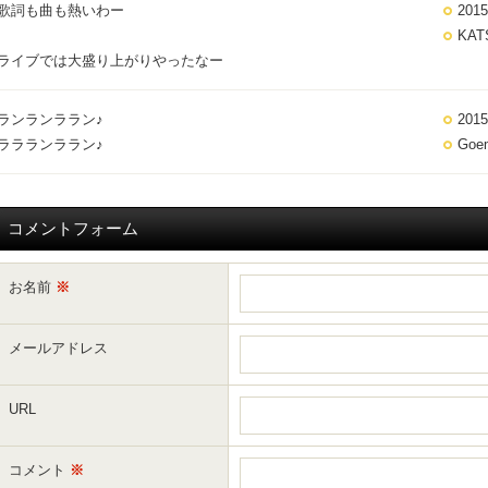
歌詞も曲も熱いわー
2015
KAT
ライブでは大盛り上がりやったなー
ランランララン♪
2015
ララランララン♪
Goe
コメントフォーム
お名前
※
メールアドレス
URL
コメント
※