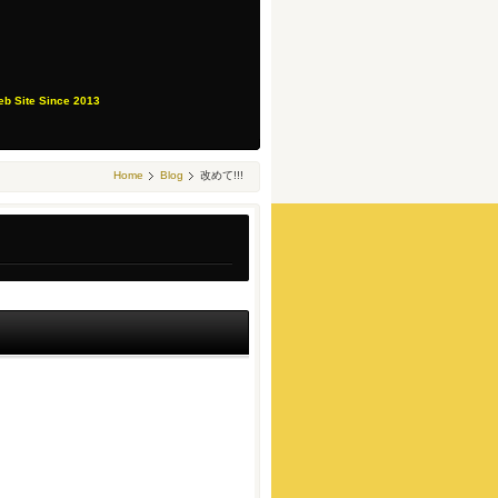
eb Site Since 2013
Home
Blog
改めて!!!