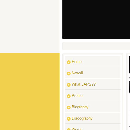
Home
News!!
What JAPS??
Profile
Biography
Discography
Words