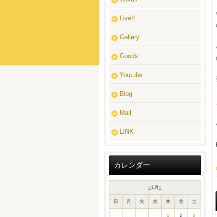
Live!!
Gallery
Goods
Youtube
Blog
Mail
LINK
カレンダー
«
1月
»
日
月
火
水
木
金
土
1
2
3