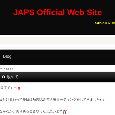
JAPS Official Web Site
JAPS Official W
Blog
2015.01.25
改めて!!!
毎度ですっ
日付け変わって昨日はJAPSの新年会兼ミーティングをしてきました
なかなか、実りある会合やったと思います