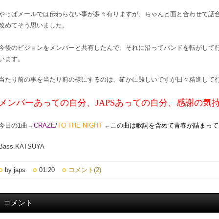
やっぱメールでは伝わらない事が多々有りますが、ちゃんと面と合わせて話
改めてそう思いました。
今後のビジョンをメンバーと共有したんで、それに沿ってバンドを転がして
います。
当たり前の事を当たり前の様にするのは、確かに難しいですが日々精進して
メンバーあっての自分、JAPSあっての自分、感謝の気
今日の1曲→
CRAZE
/
TO THE NIGHT
←この曲は歌詞を含めて青春が詰まって
Bass.KATSUYA
by japs
01:20
コメント(2)
コメント